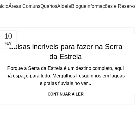
nício
Áreas Comuns
Quartos
Aldeia
Blogue
Informações e Reserv
10
FEV
Coisas incríveis para fazer na Serra
da Estrela
Porque a Serra da Estrela é um destino completo, aqui
há espaço para tudo: Mergulhos fresquinhos em lagoas
e praias fluviais no ver...
CONTINUAR A LER