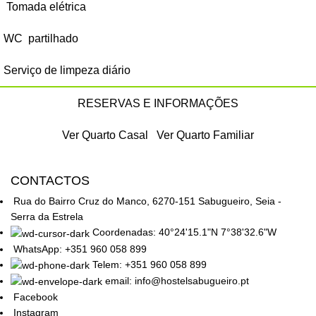
Tomada elétrica
WC partilhado
Serviço de limpeza diário
RESERVAS E INFORMAÇÕES
Ver Quarto Casal
Ver Quarto Familiar
CONTACTOS
Rua do Bairro Cruz do Manco, 6270-151 Sabugueiro, Seia -
Serra da Estrela
Coordenadas: 40°24'15.1"N 7°38'32.6"W
WhatsApp: +351 960 058 899
Telem: +351 960 058 899
email: info@hostelsabugueiro.pt
Facebook
Instagram