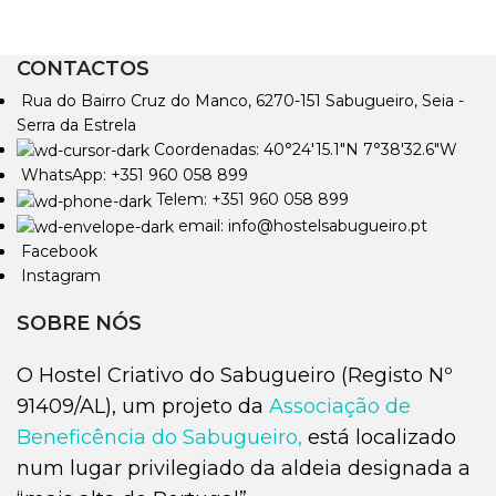
CONTACTOS
Rua do Bairro Cruz do Manco, 6270-151 Sabugueiro, Seia -
Serra da Estrela
Coordenadas: 40°24'15.1"N 7°38'32.6"W
WhatsApp: +351 960 058 899
Telem: +351 960 058 899
email: info@hostelsabugueiro.pt
Facebook
Instagram
SOBRE NÓS
O Hostel Criativo do Sabugueiro (Registo Nº
91409/AL), um projeto da
Associação de
Beneficência do Sabugueiro,
está localizado
num lugar privilegiado da aldeia designada a