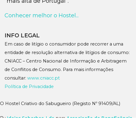
“mais alta de Portugal”.
Conhecer melhor o Hostel...
INFO LEGAL
Em caso de litígio o consumidor pode recorrer a uma
entidade de resolução alternativa de litígios de consumo:
CNIACC – Centro Nacional de Informação e Arbitragem
de Conflitos de Consumo. Para mais informações
consultar:
www.cniacc.pt
Política de Privacidade
O Hostel Criativo do Sabugueiro (Registo Nº 91409/AL)
By
Ideias Soberbas, Lda
para
Associação de Beneficência
do Sabugueiro
2025
Este site também adora boas experiências!