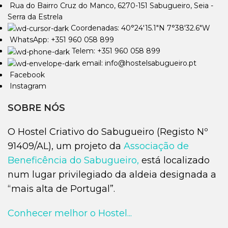
Rua do Bairro Cruz do Manco, 6270-151 Sabugueiro, Seia -
Serra da Estrela
Coordenadas: 40°24'15.1"N 7°38'32.6"W
WhatsApp: +351 960 058 899
Telem: +351 960 058 899
email: info@hostelsabugueiro.pt
Facebook
Instagram
SOBRE NÓS
O Hostel Criativo do Sabugueiro (Registo Nº
91409/AL), um projeto da
Associação de
Beneficência do Sabugueiro,
está localizado
num lugar privilegiado da aldeia designada a
“mais alta de Portugal”.
Conhecer melhor o Hostel...