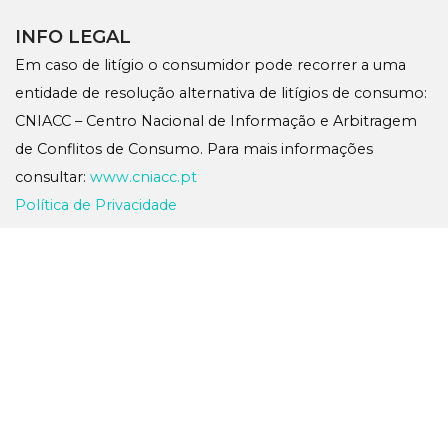
INFO LEGAL
Em caso de litígio o consumidor pode recorrer a uma
entidade de resolução alternativa de litígios de consumo:
CNIACC – Centro Nacional de Informação e Arbitragem
de Conflitos de Consumo. Para mais informações
consultar:
www.cniacc.pt
Política de Privacidade
O Hostel Criativo do Sabugueiro (Registo Nº 91409/AL)
By
Ideias Soberbas, Lda
para
Associação de Beneficência
do Sabugueiro
2025
INTERIOR
QUARTOS
RESERVAS
WHATSAPP