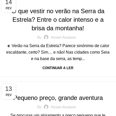
BLOG
14
FEV
O que vestir no verão na Serra da
Estrela? Entre o calor intenso e a
brisa da montanha!
By
Hostel-Anabela
☀️ Verão na Serra da Estrela? Parece sinónimo de calor
escaldante, certo? Sim… e não! Nas cidades como Seia
e na base da serra, as temp...
CONTINUAR A LER
BLOG
13
FEV
Pequeno preço, grande aventura
By
Hostel-Anabela
Se procuras um alojamento a preço pequeno que te