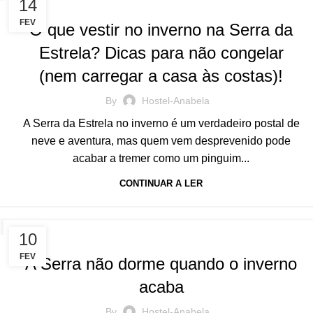
BLOG
14
FEV
O que vestir no inverno na Serra da
Estrela? Dicas para não congelar
(nem carregar a casa às costas)!
By
Hostel-Anabela
A Serra da Estrela no inverno é um verdadeiro postal de
neve e aventura, mas quem vem desprevenido pode
acabar a tremer como um pinguim...
CONTINUAR A LER
BLOG
10
FEV
A Serra não dorme quando o inverno
acaba
By
Hostel-Anabela