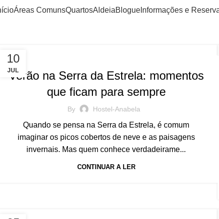
nício
Áreas Comuns
Quartos
Aldeia
Blogue
Informações e Reserv
BLOG
10
JUL
Verão na Serra da Estrela: momentos
que ficam para sempre
By
Hostel-Anabela
Quando se pensa na Serra da Estrela, é comum
imaginar os picos cobertos de neve e as paisagens
invernais. Mas quem conhece verdadeirame...
CONTINUAR A LER