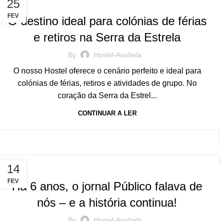
BLOG
25
FEV
O destino ideal para colónias de férias
e retiros na Serra da Estrela
By
Hostel-Anabela
O nosso Hostel oferece o cenário perfeito e ideal para
colónias de férias, retiros e atividades de grupo. No
coração da Serra da Estrel...
CONTINUAR A LER
BLOG
14
FEV
Há 6 anos, o jornal Público falava de
nós – e a história continua!
By
Hostel-Anabela